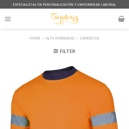
Skip
ESPECIALISTAS EN PERSONALIZACIÓN Y UNIFORMIDAD LABORAL
to
content
HOME
/
ALTA VISIBILIDAD
/
CAMISETAS
FILTER